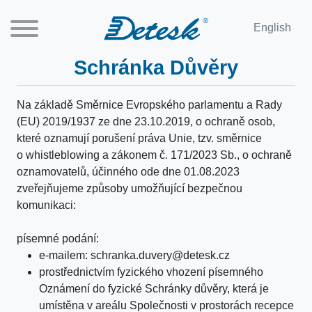
English
Schránka Důvěry
Na základě Směrnice Evropského parlamentu a Rady
(EU) 2019/1937 ze dne 23.10.2019, o ochraně osob,
které oznamují porušení práva Unie, tzv. směrnice
o whistleblowing a zákonem č. 171/2023 Sb., o ochraně
oznamovatelů, účinného ode dne 01.08.2023
zveřejňujeme způsoby umožňující bezpečnou
komunikaci:
písemné podání:
e-mailem:
schranka.duvery@detesk.cz
prostřednictvím fyzického vhození písemného
Oznámení do fyzické Schránky důvěry, která je
umístěna v areálu Společnosti v prostorách recepce