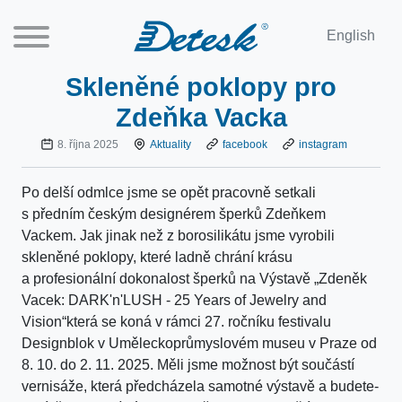
English
Skleněné poklopy pro
Zdeňka Vacka
8. října 2025
Aktuality
facebook
instagram
Po delší odmlce jsme se opět pracovně setkali
s předním českým designérem šperků Zdeňkem
Vackem. Jak jinak než z borosilikátu jsme vyrobili
skleněné poklopy, které ladně chrání krásu
a profesionální dokonalost šperků na Výstavě „Zdeněk
Vacek: DARK'n'LUSH - 25 Years of Jewelry and
Vision“která se koná v rámci 27. ročníku festivalu
Designblok v Uměleckoprůmyslovém museu v Praze od
8. 10. do 2. 11. 2025. Měli jsme možnost být součástí
vernisáže, která předcházela samotné výstavě a budete-