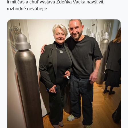
li mít čas a chuť výstavu Zdeňka Vacka navštívit,
rozhodně neváhejte.